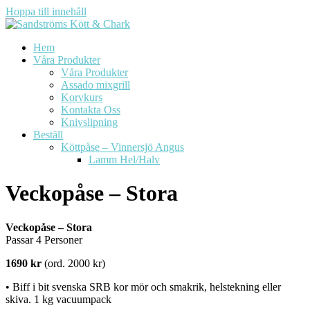
Hoppa till innehåll
Hem
Våra Produkter
Våra Produkter
Assado mixgrill
Korvkurs
Kontakta Oss
Knivslipning
Beställ
Köttpåse – Vinnersjö Angus
Lamm Hel/Halv
Veckopåse – Stora
Veckopåse – Stora
Passar 4 Personer
1690 kr
(ord. 2000 kr)
• Biff i bit svenska SRB kor mör och smakrik, helstekning eller
skiva. 1 kg vacuumpack