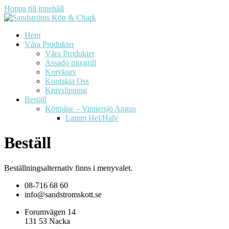
Hoppa till innehåll
Hem
Våra Produkter
Våra Produkter
Assado mixgrill
Korvkurs
Kontakta Oss
Knivslipning
Beställ
Köttpåse – Vinnersjö Angus
Lamm Hel/Halv
Beställ
Beställningsalternativ finns i menyvalet.
08-716 68 60
info@sandstromskott.se
Forumvägen 14
131 53 Nacka